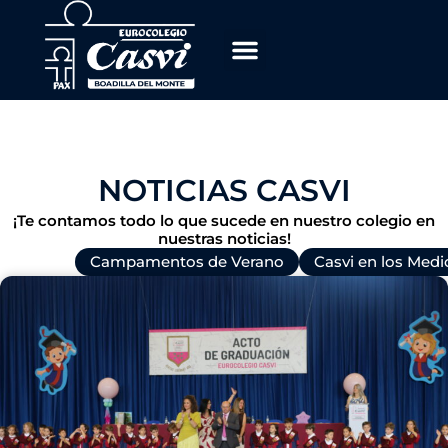
Ir
al
contenido
NOTICIAS CASVI
¡Te contamos todo lo que sucede en nuestro colegio en
nuestras noticias!
Todas
Campamentos de Verano
Casvi en los Medi
P
P
P
P
P
a
a
a
a
a
g
g
g
g
g
e
e
e
e
e