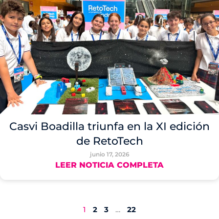
Casvi Boadilla triunfa en la XI edición
de RetoTech
junio 17, 2026
LEER NOTICIA COMPLETA
1
2
3
…
22