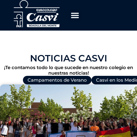
Ir
al
contenido
NOTICIAS CASVI
¡Te contamos todo lo que sucede en nuestro colegio en
nuestras noticias!
Todas
Campamentos de Verano
Casvi en los Medi
P
P
P
P
a
a
a
a
g
g
g
g
e
e
e
e