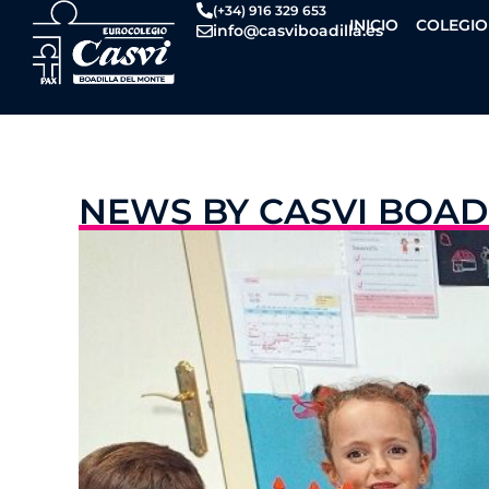
Ir
(+34) 916 329 653
INICIO
COLEGIO
info@casviboadilla.es
al
contenido
NEWS BY CASVI BOAD