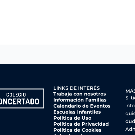
LINKS DE INTERÉS
MÁ
Trabaja con nosotros
Si t
Información Familias
inf
Calendario de Eventos
Escuelas infantiles
qui
Política de Uso
dud
Política de Privacidad
Adm
Política de Cookies