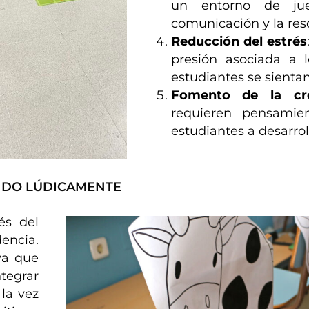
un entorno de jue
comunicación y la res
Reducción del estrés
presión asociada a 
estudiantes se sienta
Fomento de la cre
requieren pensamie
estudiantes a desarro
NDO LÚDICAMENTE
és del
encia.
va que
egrar
 la vez