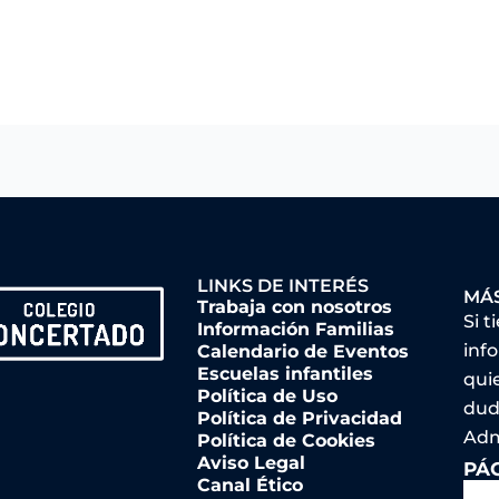
LINKS DE INTERÉS
MÁ
Trabaja con nosotros
Si t
Información Familias
inf
Calendario de Eventos
Escuelas infantiles
qui
Política de Uso
dud
Política de Privacidad
Adm
Política de Cookies
Aviso Legal
PÁ
Canal Ético