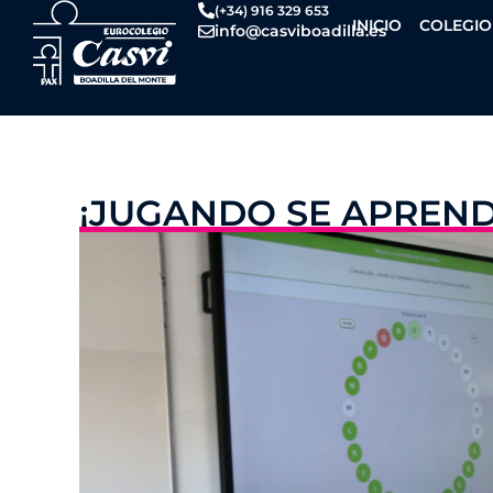
Ir
(+34) 916 329 653
INICIO
COLEGIO
info@casviboadilla.es
al
contenido
¡JUGANDO SE APREND