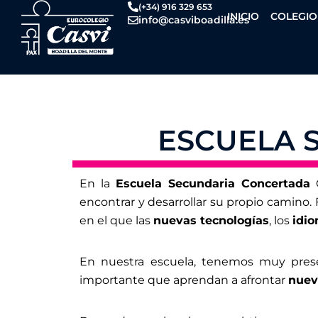
Ir
(+34) 916 329 653
INICIO
COLEGIO
info@casviboadilla.es
al
contenido
ESCUELA 
En la
Escuela Secundaria Concertada
C
encontrar y desarrollar su propio camino.
en el que las
nuevas tecnologías
, los
idi
En nuestra escuela, tenemos muy prese
importante que aprendan a afrontar
nuev