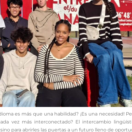
idioma es más que una habilidad? ¡Es una necesidad! 
ada vez más interconectado? El intercambio lingüíst
sino para abrirles las puertas a un futuro lleno de oport