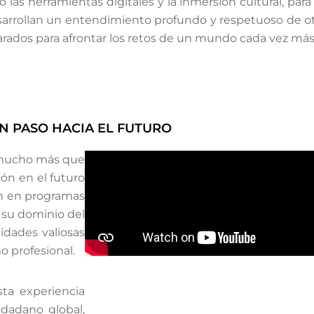
las herramientas digitales y la inmersión cultural, par
arrollan un entendimiento profundo y respetuoso de otr
arados para afrontar los retos de un mundo cada vez má
N PASO HACIA EL FUTURO
s mucho más que
ión en el futuro
an en programas
 su dominio del
idades valiosas
o profesional.
sta experiencia
udadano global,