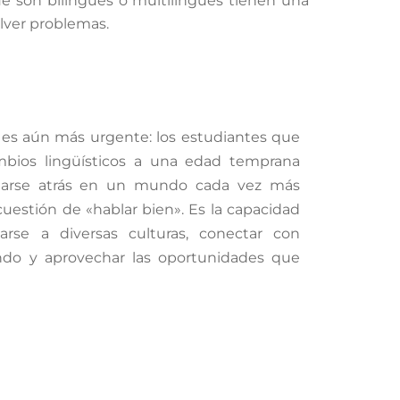
ue son bilingües o multilingües tienen una
olver problemas.
 es aún más urgente: los estudiantes que
mbios lingüísticos a una edad temprana
edarse atrás en un mundo cada vez más
cuestión de «hablar bien». Es la capacidad
rse a diversas culturas, conectar con
do y aprovechar las oportunidades que