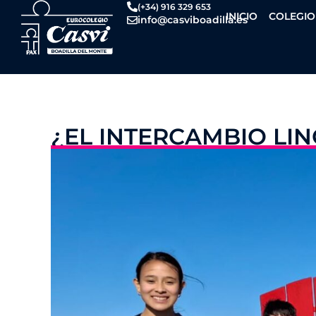
Ir
(+34) 916 329 653
INICIO
COLEGIO
info@casviboadilla.es
al
contenido
¿EL INTERCAMBIO LIN