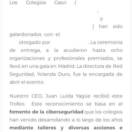
Los Colegios Casvi (
Colegio Privado
Internacional Eurocolegio Casvi
,
Colegio
Concertado Eurocolegio Casvi
y
Casvi
Internacional American School
) han sido
galardonados con el
Trofeo de la Seguridad
TIC
otorgado por
Red Seguridad
. La ceremonia
de entrega, a la acudieron hasta ocho
organizaciones y profesionales premiados, se
llevó en una gala en Madrid. La directora de Red
Seguridad, Yolanda Duro, fue la encargada de
abrir el evento.
Nuestro CEO, Juan Luida Yagüe recibió este
Trofeo. Este reconocimiento se basa en el
fomento de la ciberseguridad
que los colegios
han venido desarrollando a lo largo de los años
mediante talleres y diversas acciones e