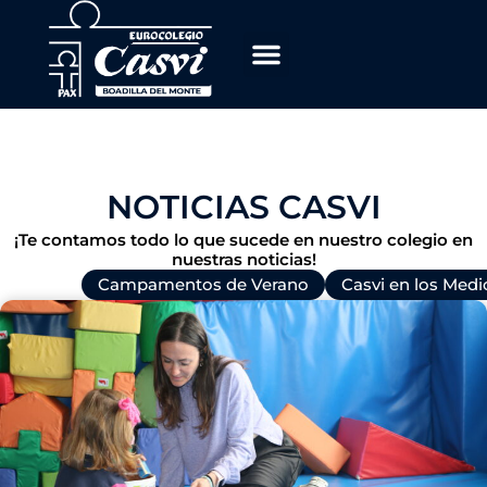
Ir
al
contenido
NOTICIAS CASVI
¡Te contamos todo lo que sucede en nuestro colegio en
nuestras noticias!
Todas
Campamentos de Verano
Casvi en los Medi
P
P
P
P
P
P
a
a
a
a
a
a
g
g
g
g
g
g
e
e
e
e
e
e