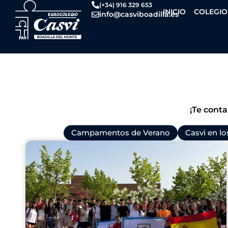
Ir
(+34) 916 329 653
INICIO
COLEGIO
info@casviboadilla.es
al
contenido
¡Te conta
Todas
Campamentos de Verano
Casvi en l