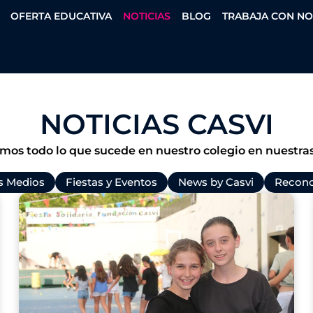
OFERTA EDUCATIVA
NOTICIAS
BLOG
TRABAJA CON N
NOTICIAS CASVI
mos todo lo que sucede en nuestro colegio en nuestras
os Medios
Fiestas y Eventos
News by Casvi
Recono
P
P
P
P
a
a
a
a
g
g
g
g
e
e
e
e