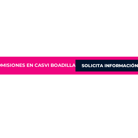
MISIONES EN CASVI BOADILLA
SOLICITA INFORMACIÓN
LINKS DE INTERÉS
MÁ
Trabaja con nosotros
Si t
Información Familias
inf
Calendario de Eventos
Escuelas infantiles
qui
Política de Uso