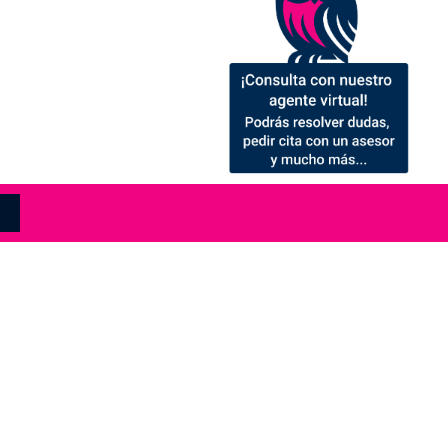
S INFORMACIÓN
ienes alguna pregunta, deseas solicitar
ormación sobre cualquier cuestión o
eres empezar el proceso de admisión, no